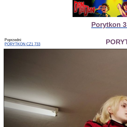
Porytkon 3
Poprzedni:
PORYT
PORYTKON CZ1 733