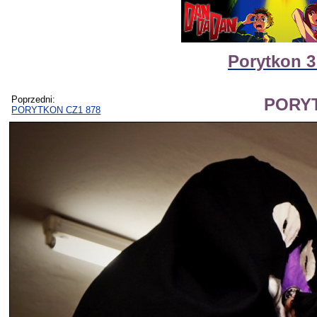
Porytkon 3
Poprzedni:
PORYT
PORYTKON CZ1 878