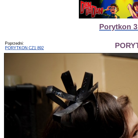
Porytkon 3
Poprzedni:
PORYT
PORYTKON CZ1 892