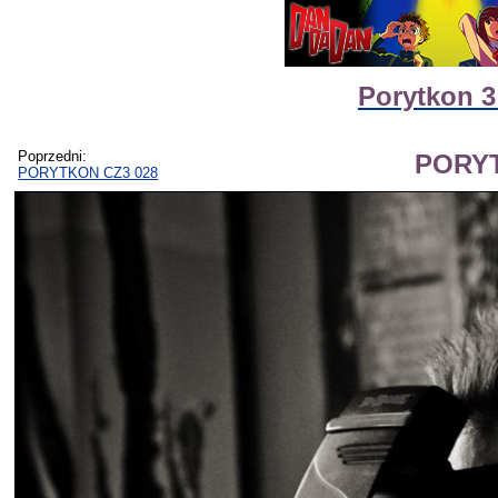
Porytkon 3
Poprzedni:
PORYT
PORYTKON CZ3 028