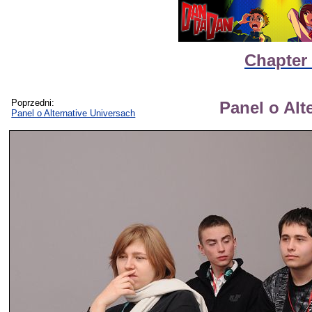
Chapter 
Poprzedni:
Panel o Alt
Panel o Alternative Universach