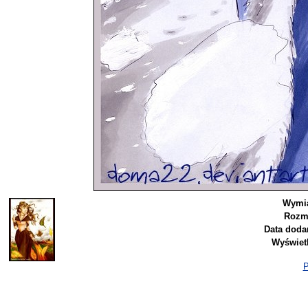
Wymia
Rozmi
Data doda
Wyświet
P