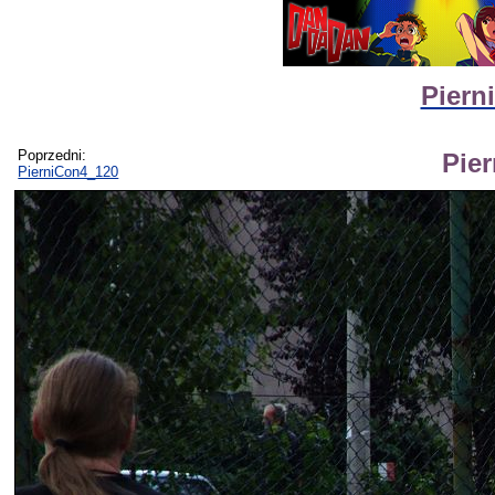
Piern
Poprzedni:
Pie
PierniCon4_120