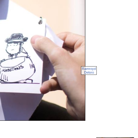
Ramroyd
Deloro