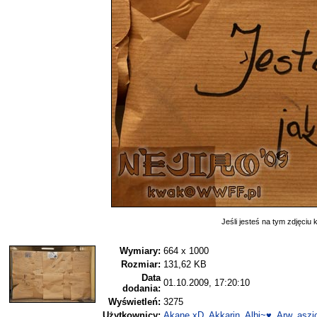
Jeśli jesteś na tym zdjęciu k
Wymiary:
664 x 1000
Rozmiar:
131,62 KB
Data
01.10.2009, 17:20:10
dodania:
Wyświetleń:
3275
Użytkownicy:
Akane xD
,
Akkarin
,
Albi~♥
,
Arw
,
aszj