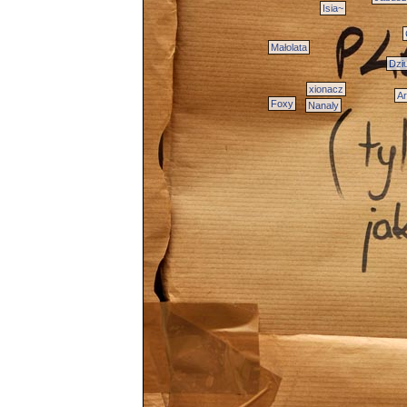
Isia~
Małolata
Dzi
xionacz
A
Foxy
Nanaly