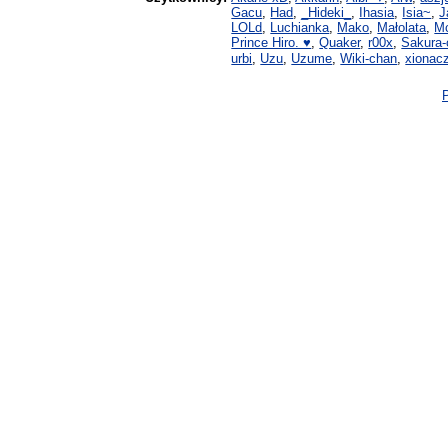
Gacu
,
Had
,
_Hideki_
,
Ihasia
,
Isia~
,
J
LOLd
,
Luchianka
,
Mako
,
Małolata
,
M
Prince Hiro. ♥
,
Quaker
,
r00x
,
Sakura-
urbi
,
Uzu
,
Uzume
,
Wiki-chan
,
xionac
P