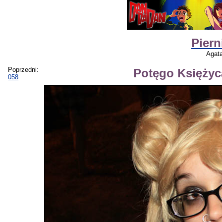
Piern
Agat
Poprzedni:
Potęgo Księżyc
058