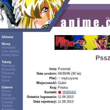
Główna
Niusy
Archiwum
Inne serwisy
Dodaj niusa
Pss
Teksty
Recenzje
Imię:
Przemek
Konwenty
Felietony
Data urodzin:
04/30/96 (30 lat)
Humor
Płeć:
♂ mężczyzna
Kiosk
Miejscowość:
Gubin
Galerie
Kraj:
Polska
Anime
Kontakt:
35055402
Manga
Ostatnie logowanie:
11.08.2013
Konwenty
Data rejestracji:
11.08.2013
Cosplay
Fanarty
Komiksy