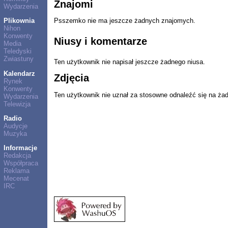
Znajomi
Wydarzenia
Plikownia
Psszemko nie ma jeszcze żadnych znajomych.
Nihon
Konwenty
Niusy i komentarze
Media
Teledyski
Zwiastuny
Ten użytkownik nie napisał jeszcze żadnego niusa.
Kalendarz
Zdjęcia
Rynek
Konwenty
Ten użytkownik nie uznał za stosowne odnaleźć się na ża
Wydarzenia
Telewizja
Radio
Audycje
Muzyka
Informacje
Redakcja
Współpraca
Reklama
Mecenat
IRC