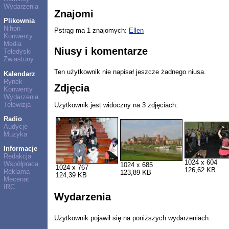
Wydarzenia
Znajomi
Plikownia
Nihon
Pstrąg ma 1 znajomych:
Ellen
Konwenty
Media
Niusy i komentarze
Teledyski
Zwiastuny
Ten użytkownik nie napisał jeszcze żadnego niusa.
Kalendarz
Rynek
Zdjęcia
Konwenty
Wydarzenia
Telewizja
Użytkownik jest widoczny na 3 zdjęciach:
Radio
Audycje
Muzyka
Informacje
Redakcja
1024 x 604
Współpraca
1024 x 685
1024 x 767
126,62 KB
Reklama
123,89 KB
124,39 KB
Mecenat
IRC
Wydarzenia
Użytkownik pojawił się na poniższych wydarzeniach: