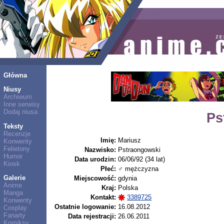
Główna
Niusy
Archiwum
Inne serwisy
Dodaj niusa
Ps
Teksty
Recenzje
Imię:
Mariusz
Konwenty
Felietony
Nazwisko:
Pstraongowski
Humor
Data urodzin:
06/06/92 (34 lat)
Kiosk
Płeć:
♂ mężczyzna
Galerie
Miejscowość:
gdynia
Anime
Kraj:
Polska
Manga
Kontakt:
3389725
Konwenty
Ostatnie logowanie:
16.08.2012
Cosplay
Fanarty
Data rejestracji:
26.06.2011
Komiksy