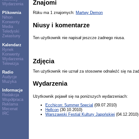
Znajomi
Wydarzenia
Plikownia
Rūku ma 1 znajomych:
Martwy Demon
Nihon
Konwenty
Niusy i komentarze
Media
Teledyski
Zwiastuny
Ten użytkownik nie napisał jeszcze żadnego niusa.
Kalendarz
Rynek
Konwenty
Wydarzenia
Zdjęcia
Telewizja
Ten użytkownik nie uznał za stosowne odnaleźć się na ża
Radio
Audycje
Muzyka
Wydarzenia
Informacje
Redakcja
Użytkownik pojawił się na poniższych wydarzeniach:
Współpraca
Reklama
Ecchicon: 5ummer 5pecial
(09.07.2010)
Mecenat
Hellcon
(30.10.2010)
IRC
Warszawski Festial Kultury Japońskiej
(04.12.2010)