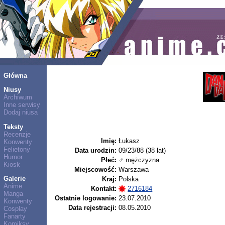
Główna
Niusy
Archiwum
Inne serwisy
Dodaj niusa
Teksty
Recenzje
Imię:
Łukasz
Konwenty
Felietony
Data urodzin:
09/23/88 (38 lat)
Humor
Płeć:
♂ mężczyzna
Kiosk
Miejscowość:
Warszawa
Galerie
Kraj:
Polska
Anime
Kontakt:
2716184
Manga
Ostatnie logowanie:
23.07.2010
Konwenty
Data rejestracji:
08.05.2010
Cosplay
Fanarty
Komiksy