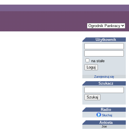
Użytkownik
na stałe
Zarejestruj się
Szukacz
Radio
Słuchaj
Ankieta
Joe