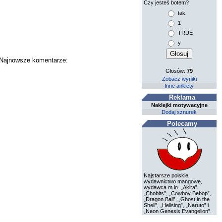
Czy jesteś botem?
tak
1
TRUE
y
. Najnowsze komentarze:
Głosów:
79
Zobacz wyniki
Inne ankiety
Reklama
Naklejki motywacyjne
Dodaj sznurek
Polecamy
Najstarsze polskie
wydawnictwo mangowe,
wydawca m.in. „Akira”,
„Chobits”, „Cowboy Bebop”,
„Dragon Ball”, „Ghost in the
Shell”, „Hellsing”, „Naruto” i
„Neon Genesis Evangelion”.