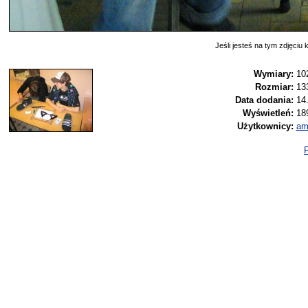
Jeśli jesteś na tym zdjęciu k
Wymiary:
10
Rozmiar:
13
Data dodania:
14
Wyświetleń:
18
Użytkownicy:
am
P