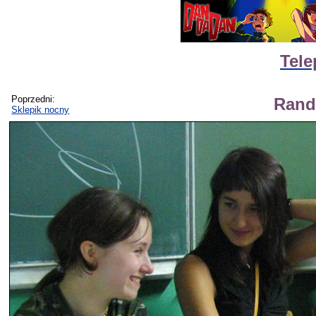
Tele
Poprzedni:
Rand
Sklepik nocny