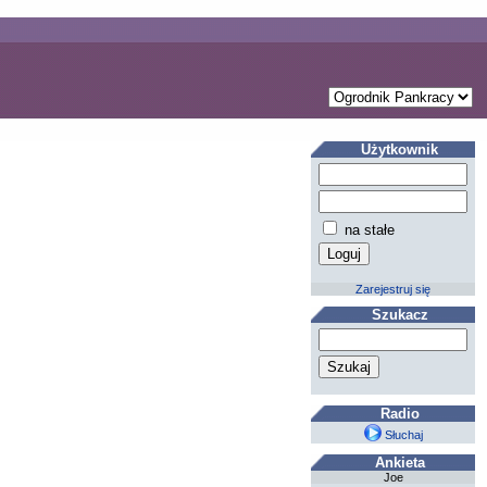
Użytkownik
na stałe
Zarejestruj się
Szukacz
Radio
Słuchaj
Ankieta
Joe