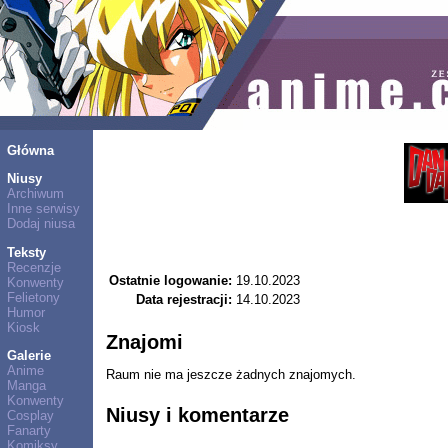
Główna
Niusy
Archiwum
Inne serwisy
Dodaj niusa
Teksty
Recenzje
Ostatnie logowanie:
19.10.2023
Konwenty
Felietony
Data rejestracji:
14.10.2023
Humor
Kiosk
Znajomi
Galerie
Anime
Raum nie ma jeszcze żadnych znajomych.
Manga
Konwenty
Niusy i komentarze
Cosplay
Fanarty
Komiksy