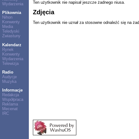
Ten użytkownik nie napisał jeszcze żadnego niusa.
Wydarzenia
Zdjęcia
Plikownia
Nihon
Konwenty
Ten użytkownik nie uznał za stosowne odnaleźć się na ża
Media
Teledyski
Zwiastuny
Kalendarz
Rynek
Konwenty
Wydarzenia
Telewizja
Radio
Audycje
Muzyka
Informacje
Redakcja
Współpraca
Reklama
Mecenat
IRC