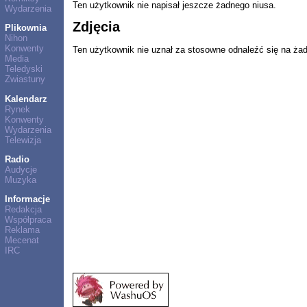
Ten użytkownik nie napisał jeszcze żadnego niusa.
Wydarzenia
Zdjęcia
Plikownia
Nihon
Konwenty
Ten użytkownik nie uznał za stosowne odnaleźć się na ża
Media
Teledyski
Zwiastuny
Kalendarz
Rynek
Konwenty
Wydarzenia
Telewizja
Radio
Audycje
Muzyka
Informacje
Redakcja
Współpraca
Reklama
Mecenat
IRC