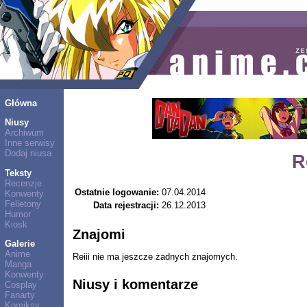
Główna
Niusy
Archiwum
Inne serwisy
Dodaj niusa
R
Teksty
Recenzje
Ostatnie logowanie:
07.04.2014
Konwenty
Felietony
Data rejestracji:
26.12.2013
Humor
Kiosk
Znajomi
Galerie
Anime
Reiii nie ma jeszcze żadnych znajomych.
Manga
Konwenty
Niusy i komentarze
Cosplay
Fanarty
Komiksy