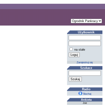
Użytkownik
na stałe
Zarejestruj się
Szukacz
Radio
Słuchaj
Ankieta
Joe