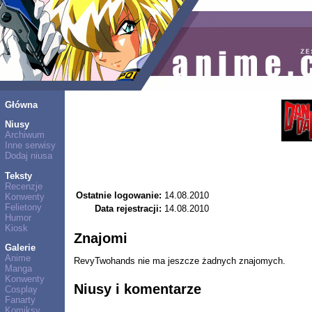
Główna
Niusy
Archiwum
Inne serwisy
Dodaj niusa
Teksty
Recenzje
Ostatnie logowanie:
14.08.2010
Konwenty
Felietony
Data rejestracji:
14.08.2010
Humor
Kiosk
Znajomi
Galerie
Anime
RevyTwohands nie ma jeszcze żadnych znajomych.
Manga
Konwenty
Niusy i komentarze
Cosplay
Fanarty
Komiksy