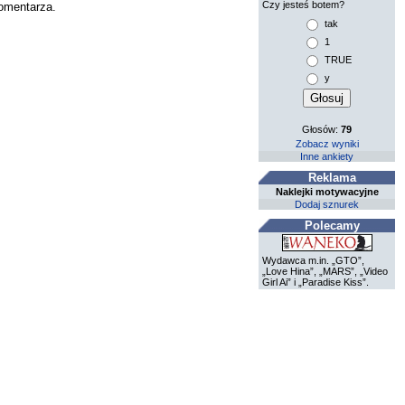
Czy jesteś botem?
komentarza.
tak
1
TRUE
y
Głosów:
79
Zobacz wyniki
Inne ankiety
Reklama
Naklejki motywacyjne
Dodaj sznurek
Polecamy
Wydawca m.in. „GTO”,
„Love Hina”, „MARS”, „Video
Girl Ai” i „Paradise Kiss”.