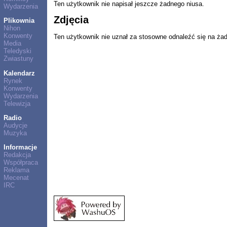
Ten użytkownik nie napisał jeszcze żadnego niusa.
Wydarzenia
Zdjęcia
Plikownia
Nihon
Konwenty
Ten użytkownik nie uznał za stosowne odnaleźć się na ża
Media
Teledyski
Zwiastuny
Kalendarz
Rynek
Konwenty
Wydarzenia
Telewizja
Radio
Audycje
Muzyka
Informacje
Redakcja
Współpraca
Reklama
Mecenat
IRC