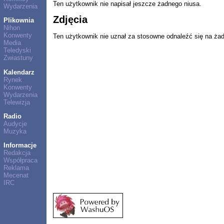
Ten użytkownik nie napisał jeszcze żadnego niusa.
Wydarzenia
Zdjęcia
Plikownia
Nihon
Konwenty
Ten użytkownik nie uznał za stosowne odnaleźć się na ża
Media
Teledyski
Zwiastuny
Kalendarz
Rynek
Konwenty
Wydarzenia
Telewizja
Radio
Audycje
Muzyka
Informacje
Redakcja
Współpraca
Reklama
Mecenat
IRC