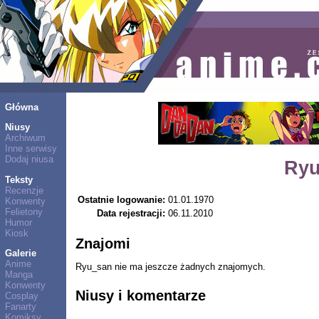
Główna
Niusy
Archiwum
Inne serwisy
Dodaj niusa
Ryu
Teksty
Recenzje
Ostatnie logowanie:
01.01.1970
Konwenty
Felietony
Data rejestracji:
06.11.2010
Humor
Kiosk
Znajomi
Galerie
Anime
Ryu_san nie ma jeszcze żadnych znajomych.
Manga
Konwenty
Niusy i komentarze
Cosplay
Fanarty
Komiksy