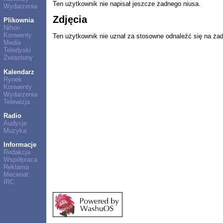
Ten użytkownik nie napisał jeszcze żadnego niusa.
Wydarzenia
Zdjęcia
Plikownia
Nihon
Konwenty
Ten użytkownik nie uznał za stosowne odnaleźć się na ża
Media
Teledyski
Zwiastuny
Kalendarz
Rynek
Konwenty
Wydarzenia
Telewizja
Radio
Audycje
Muzyka
Informacje
Redakcja
Współpraca
Reklama
Mecenat
IRC