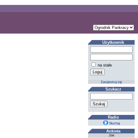
Użytkownik
na stałe
Zarejestruj się
Szukacz
Radio
Słuchaj
Ankieta
Joe