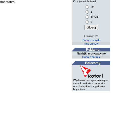
Czy jesteś botem?
komentarza.
tak
1
TRUE
y
Głosów:
79
Zobacz wyniki
Inne ankiety
Reklama
Naklejki motywacyjne
Dodaj sznurek
Polecamy
Wydawnictwo specjalizujące
się w komiksie azjatyckim
oraz książkach z gatunku
boys love.