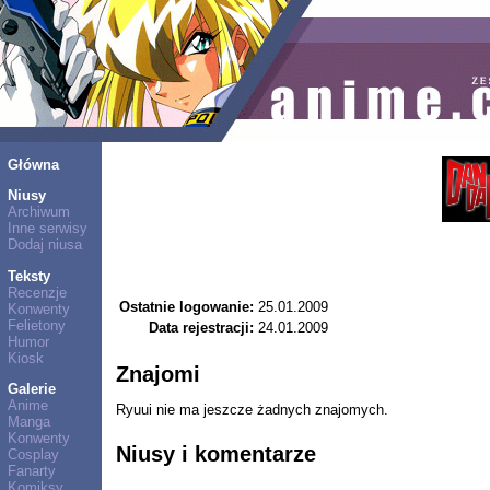
Główna
Niusy
Archiwum
Inne serwisy
Dodaj niusa
Teksty
Recenzje
Ostatnie logowanie:
25.01.2009
Konwenty
Felietony
Data rejestracji:
24.01.2009
Humor
Kiosk
Znajomi
Galerie
Anime
Ryuui nie ma jeszcze żadnych znajomych.
Manga
Konwenty
Niusy i komentarze
Cosplay
Fanarty
Komiksy