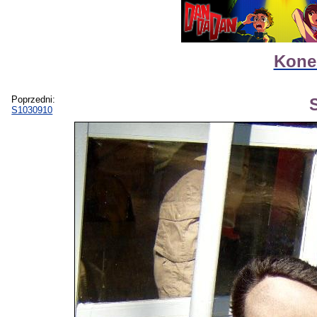
Kone
Poprzedni:
S1030910