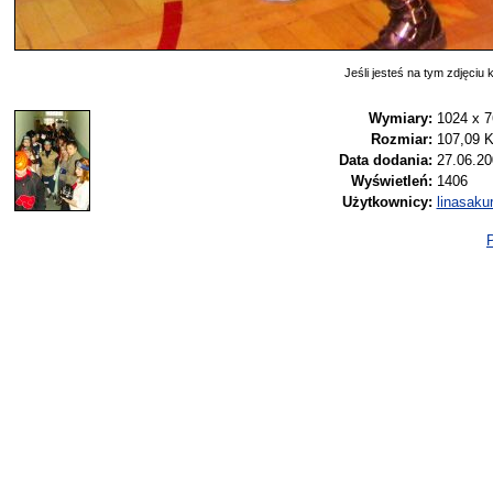
Jeśli jesteś na tym zdjęciu k
Wymiary:
1024 x 7
Rozmiar:
107,09 
Data dodania:
27.06.20
Wyświetleń:
1406
Użytkownicy:
linasaku
P