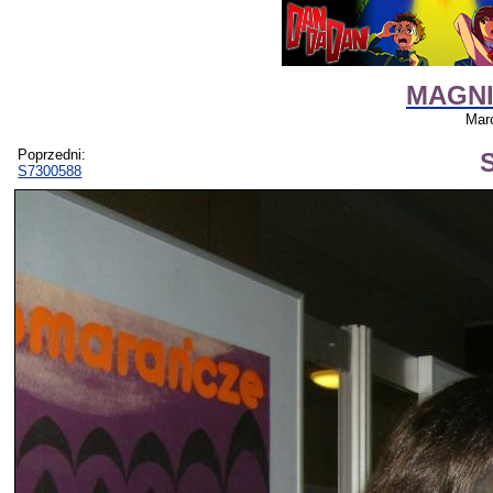
MAGNIF
Marc
Poprzedni:
S7300588