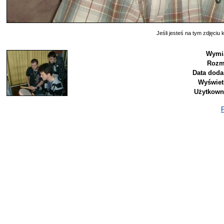
Jeśli jesteś na tym zdjęciu k
Wymia
Rozm
Data doda
Wyświet
Użytkown
P