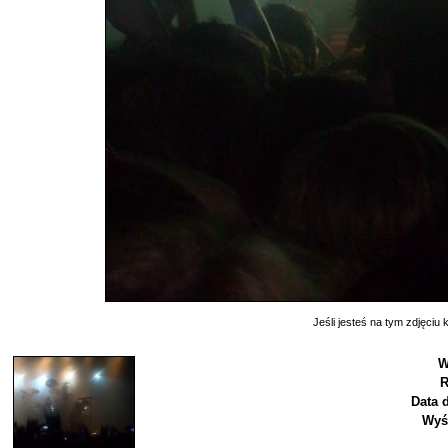
Jeśli jesteś na tym zdjęciu k
W
R
Data 
Wyś