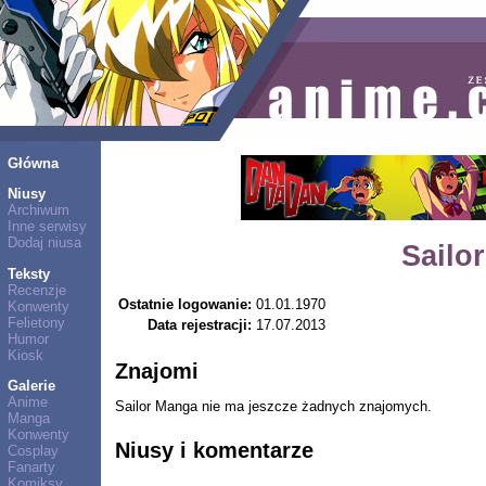
Główna
Niusy
Archiwum
Inne serwisy
Dodaj niusa
Sailo
Teksty
Recenzje
Ostatnie logowanie:
01.01.1970
Konwenty
Felietony
Data rejestracji:
17.07.2013
Humor
Kiosk
Znajomi
Galerie
Anime
Sailor Manga nie ma jeszcze żadnych znajomych.
Manga
Konwenty
Niusy i komentarze
Cosplay
Fanarty
Komiksy