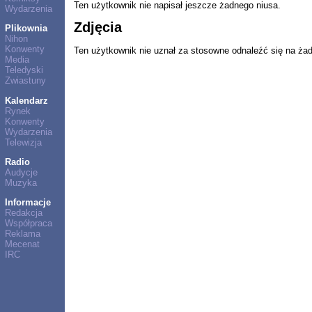
Ten użytkownik nie napisał jeszcze żadnego niusa.
Wydarzenia
Zdjęcia
Plikownia
Nihon
Konwenty
Ten użytkownik nie uznał za stosowne odnaleźć się na ża
Media
Teledyski
Zwiastuny
Kalendarz
Rynek
Konwenty
Wydarzenia
Telewizja
Radio
Audycje
Muzyka
Informacje
Redakcja
Współpraca
Reklama
Mecenat
IRC