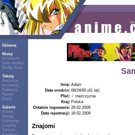
Główna
Niusy
Archiwum
Inne serwisy
Dodaj niusa
Sam
Teksty
Recenzje
Imię:
Adam
Konwenty
Felietony
Data urodzin:
08/24/85 (41 lat)
Humor
Płeć:
♂ mężczyzna
Kiosk
Kraj:
Polska
Galerie
Ostatnie logowanie:
28.02.2009
Anime
Data rejestracji:
18.02.2009
Manga
Konwenty
Znajomi
Cosplay
Fanarty
Komiksy