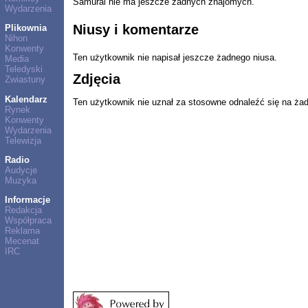
Samurai nie ma jeszcze żadnych znajomych.
Wydarzenia
Niusy i komentarze
Plikownia
Nihon
Konwenty
Ten użytkownik nie napisał jeszcze żadnego niusa.
Media
Teledyski
Zdjęcia
Zwiastuny
Kalendarz
Ten użytkownik nie uznał za stosowne odnaleźć się na ża
Rynek
Konwenty
Wydarzenia
Telewizja
Radio
Audycje
Muzyka
Informacje
Redakcja
Współpraca
Reklama
Mecenat
IRC