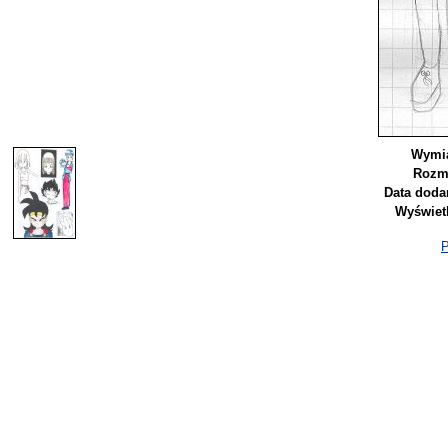
Wymia
Rozmi
Data doda
Wyświet
P