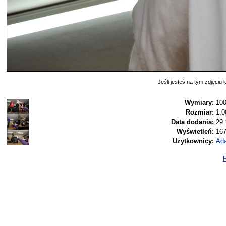
Jeśli jesteś na tym zdjęciu k
Wymiary:
100
Rozmiar:
1,
Data dodania:
29.
Wyświetleń:
16
Użytkownicy:
Ad
P