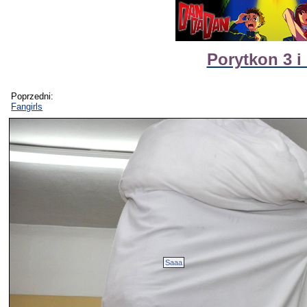
Porytkon 3 i
Poprzedni:
Fangirls
Saaa