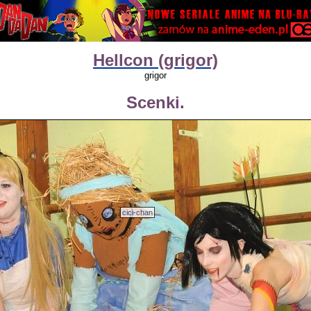
Hellcon (grigor)
grigor
Scenki.
cici-chan