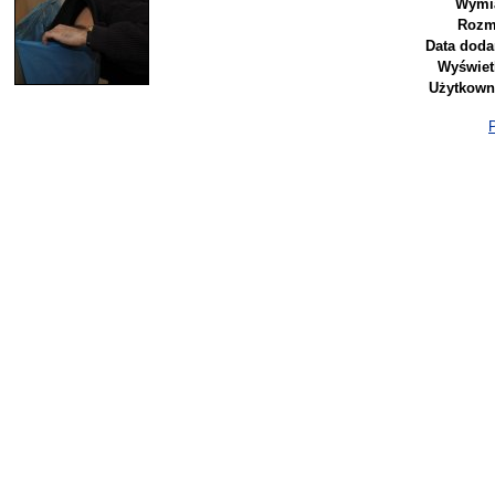
Wymia
Rozm
Data doda
Wyświet
Użytkown
P