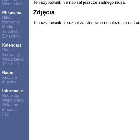
Ten użytkownik nie napisał jeszcze żadnego niusa.
Wydarzenia
Zdjęcia
Plikownia
Nihon
Konwenty
Ten użytkownik nie uznał za stosowne odnaleźć się na ża
Media
Teledyski
Zwiastuny
Kalendarz
Rynek
Konwenty
Wydarzenia
Telewizja
Radio
Audycje
Muzyka
Informacje
Redakcja
Współpraca
Reklama
Mecenat
IRC