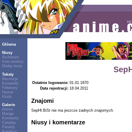
Główna
Niusy
Archiwum
Inne serwisy
Dodaj niusa
SepH
Teksty
Recenzje
Ostatnie logowanie:
01.01.1970
Konwenty
Felietony
Data rejestracji:
18.04.2011
Humor
Kiosk
Znajomi
Galerie
Anime
SepHI:BiSt nie ma jeszcze żadnych znajomych.
Manga
Konwenty
Niusy i komentarze
Cosplay
Fanarty
Komiksy