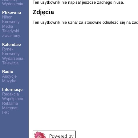
Ten użytkownik nie napisał jeszcze żadnego niusa.
Wydarzenia
Zdjęcia
Plikownia
Nihon
Konwenty
Ten użytkownik nie uznał za stosowne odnaleźć się na ża
Media
Teledyski
Zwiastuny
Kalendarz
Rynek
Konwenty
Wydarzenia
Telewizja
Radio
Audycje
Muzyka
Informacje
Redakcja
Współpraca
Reklama
Mecenat
IRC