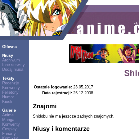
Główna
Niusy
Archiwum
Inne serwisy
Dodaj niusa
Shi
Teksty
Recenzje
Ostatnie logowanie:
23.05.2017
Konwenty
Felietony
Data rejestracji:
25.12.2008
Humor
Kiosk
Znajomi
Galerie
Anime
Shidobu nie ma jeszcze żadnych znajomych.
Manga
Konwenty
Niusy i komentarze
Cosplay
Fanarty
Komiksy