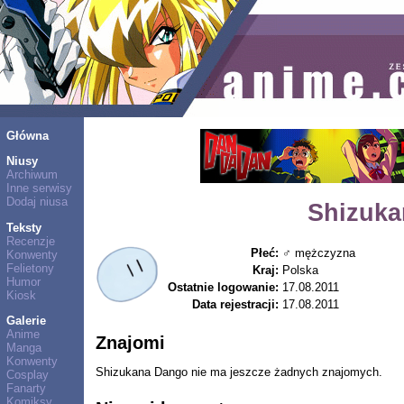
Główna
Niusy
Archiwum
Inne serwisy
Dodaj niusa
Shizuka
Teksty
Recenzje
Płeć:
♂ mężczyzna
Konwenty
Felietony
Kraj:
Polska
Humor
Ostatnie logowanie:
17.08.2011
Kiosk
Data rejestracji:
17.08.2011
Galerie
Anime
Znajomi
Manga
Konwenty
Shizukana Dango nie ma jeszcze żadnych znajomych.
Cosplay
Fanarty
Komiksy