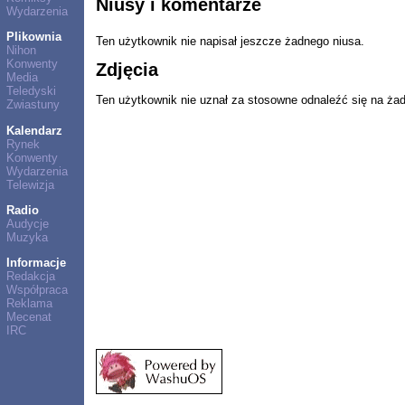
Niusy i komentarze
Wydarzenia
Plikownia
Ten użytkownik nie napisał jeszcze żadnego niusa.
Nihon
Konwenty
Zdjęcia
Media
Teledyski
Ten użytkownik nie uznał za stosowne odnaleźć się na ża
Zwiastuny
Kalendarz
Rynek
Konwenty
Wydarzenia
Telewizja
Radio
Audycje
Muzyka
Informacje
Redakcja
Współpraca
Reklama
Mecenat
IRC