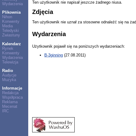
Ten użytkownik nie napisał jeszcze żadnego niusa.
Wydarzenia
Zdjęcia
Plikownia
Nihon
Konwenty
Ten użytkownik nie uznał za stosowne odnaleźć się na ża
Media
Teledyski
Wydarzenia
Zwiastuny
Kalendarz
Użytkownik pojawił się na poniższych wydarzeniach:
Rynek
Konwenty
B-3ginning
(27.08.2011)
Wydarzenia
Telewizja
Radio
Audycje
Muzyka
Informacje
Redakcja
Współpraca
Reklama
Mecenat
IRC