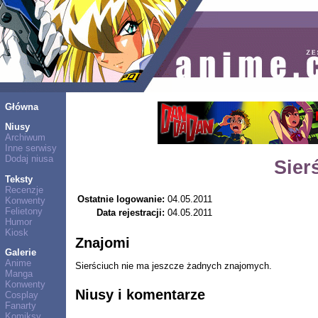
Główna
Niusy
Archiwum
Inne serwisy
Dodaj niusa
Sier
Teksty
Recenzje
Ostatnie logowanie:
04.05.2011
Konwenty
Felietony
Data rejestracji:
04.05.2011
Humor
Kiosk
Znajomi
Galerie
Anime
Sierściuch nie ma jeszcze żadnych znajomych.
Manga
Konwenty
Niusy i komentarze
Cosplay
Fanarty
Komiksy