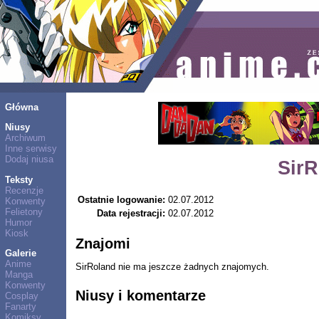
Główna
Niusy
Archiwum
Inne serwisy
Dodaj niusa
Sir
Teksty
Recenzje
Ostatnie logowanie:
02.07.2012
Konwenty
Felietony
Data rejestracji:
02.07.2012
Humor
Kiosk
Znajomi
Galerie
Anime
SirRoland nie ma jeszcze żadnych znajomych.
Manga
Konwenty
Niusy i komentarze
Cosplay
Fanarty
Komiksy