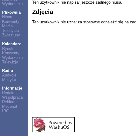
Ten użytkownik nie napisał jeszcze żadnego niusa.
Wydarzenia
Zdjęcia
Plikownia
Nihon
Konwenty
Ten użytkownik nie uznał za stosowne odnaleźć się na ża
Media
Teledyski
Zwiastuny
Kalendarz
Rynek
Konwenty
Wydarzenia
Telewizja
Radio
Audycje
Muzyka
Informacje
Redakcja
Współpraca
Reklama
Mecenat
IRC