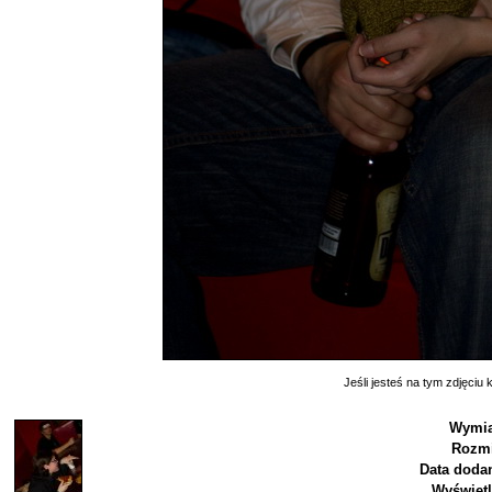
Jeśli jesteś na tym zdjęciu k
Wymia
Rozmi
Data dodan
Wyświetl