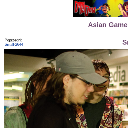
Asian Games
Poprzedni:
S
Small-2644