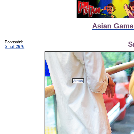
Asian Games
Poprzedni:
S
Small-2676
Arctus