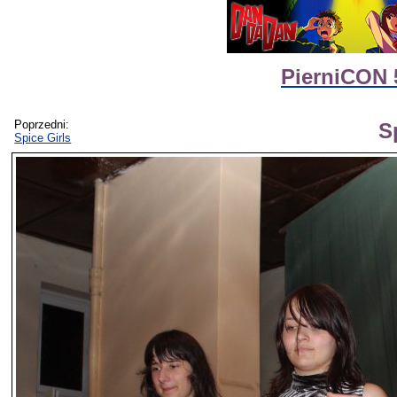
PierniCON 
Poprzedni:
S
Spice Girls