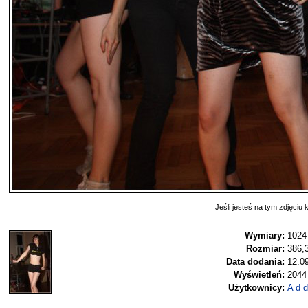
Jeśli jesteś na tym zdjęciu k
Wymiary:
1024
Rozmiar:
386,
Data dodania:
12.0
Wyświetleń:
2044
Użytkownicy:
A d d