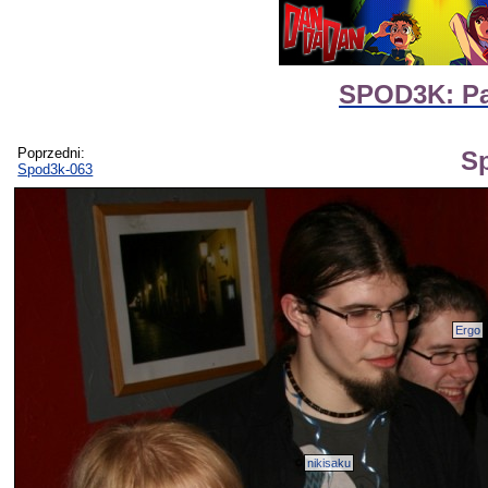
SPOD3K: Par
Poprzedni:
S
Spod3k-063
Ergo
nikisaku