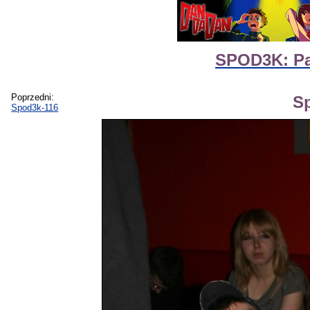
SPOD3K: Par
Poprzedni:
S
Spod3k-116