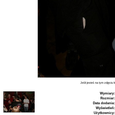
Jeśli jesteś na tym zdjęciu k
Wymiary:
Rozmiar:
Data dodania:
Wyświetleń:
Użytkownicy: