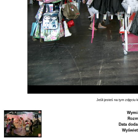
Jeśli jesteś na tym zdjęciu k
Wymi
Rozm
Data doda
Wyświet