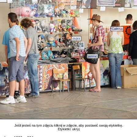
Calissa
dsjkk
jamnic
Jeśli jesteś na tym zdjęciu kliknij w zdjęcie, aby postawić swoją etykietkę.
Etykietki:
ukryj