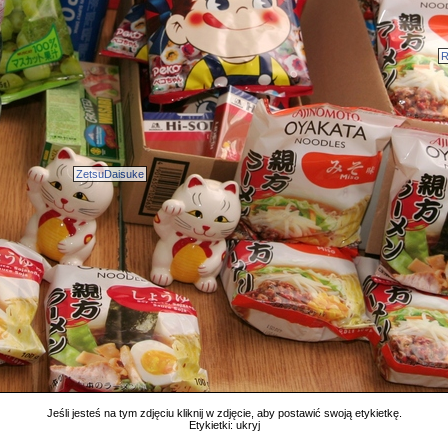
R
ZetsuDaisuke
Jeśli jesteś na tym zdjęciu kliknij w zdjęcie, aby postawić swoją etykietkę.
Etykietki:
ukryj