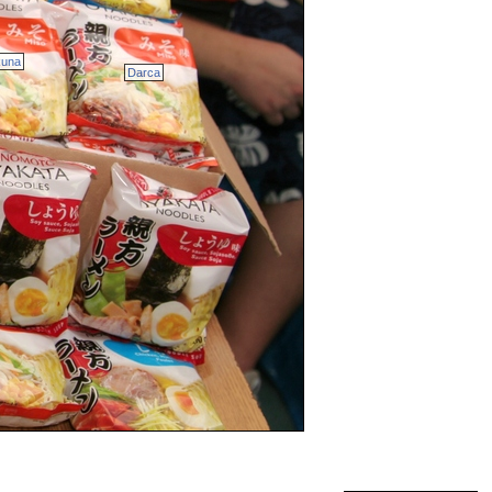
una
Darca