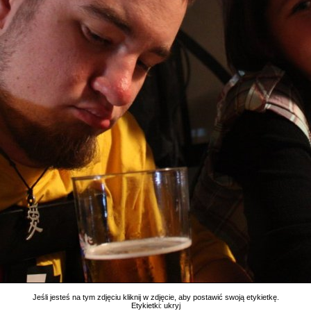
Jeśli jesteś na tym zdjęciu kliknij w zdjęcie, aby postawić swoją etykietkę.
Etykietki:
ukryj