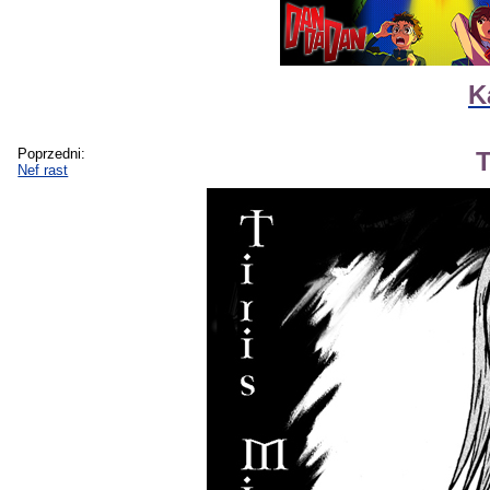
K
Poprzedni:
T
Nef rast