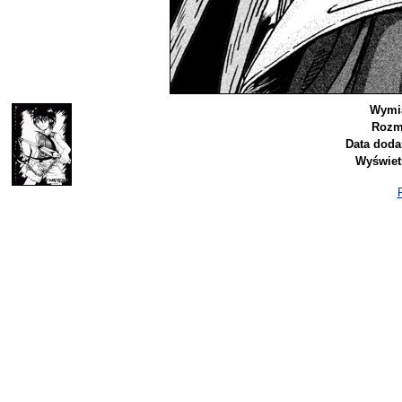
Wymi
Rozm
Data doda
Wyświet