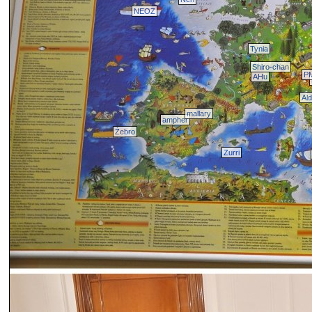
NEOZ
Tynia
Shiro-chan
P
AHu
Al
mallary
ampher
Żebro
Zurri