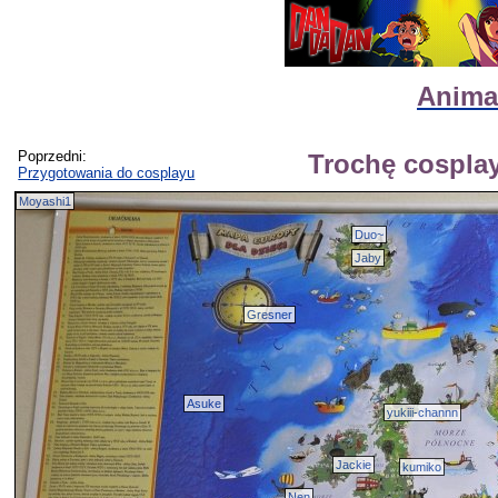
Animat
Poprzedni:
Trochę cosplay
Przygotowania do cosplayu
Moyashi1
Duo~
Jaby
Gresner
Asuke
yukiii-channn
Jackie
kumiko
Nen