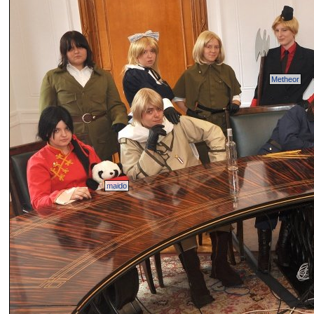
Metheor
maido