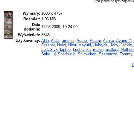
Jeśli jesteś na tym zdjęciu k
Wymiary:
1000 x 4737
Rozmiar:
1,06 MB
Data
11.08.2009, 10:24:09
dodania:
Wyświetleń:
3546
Użytkownicy:
AHu
,
Aldar
,
ampher
,
Aranel
,
Asami
,
Asuke
,
Ayane™
,
Gresner
,
Helvi
,
Hitsu Mayuki
,
Hybryda
,
Jaby
,
Jackie
LadyStyx
,
laptop
,
Luchianka
,
maido
,
mallary
,
Metheo
Sake.
,
۞Shadow۞
,
Shiro-chan
,
Szarancza
,
Tommy
P