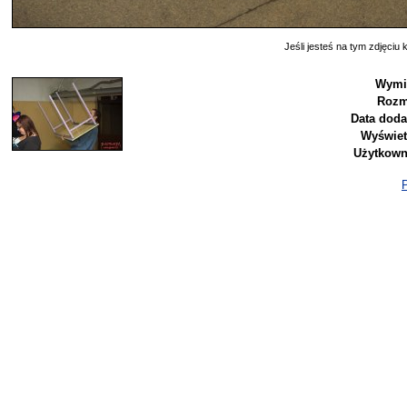
Jeśli jesteś na tym zdjęciu k
Wymi
Rozm
Data doda
Wyświet
Użytkown
P