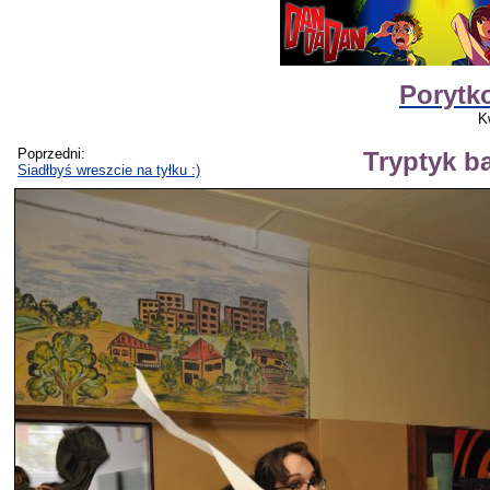
Porytk
K
Poprzedni:
Tryptyk b
Siadłbyś wreszcie na tyłku :)