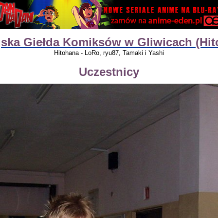
ejska Giełda Komiksów w Gliwicach (Hi
Hitohana - LoRo, ryu87, Tamaki i Yashi
Uczestnicy