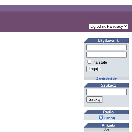
Użytkownik
na stałe
Zarejestruj się
Szukacz
Radio
Słuchaj
Ankieta
Joe