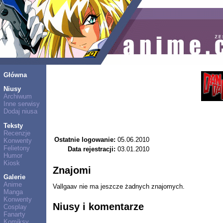
Główna
Niusy
Archiwum
Inne serwisy
Dodaj niusa
Teksty
Recenzje
Ostatnie logowanie:
05.06.2010
Konwenty
Felietony
Data rejestracji:
03.01.2010
Humor
Kiosk
Znajomi
Galerie
Anime
Vallgaav nie ma jeszcze żadnych znajomych.
Manga
Konwenty
Niusy i komentarze
Cosplay
Fanarty
Komiksy