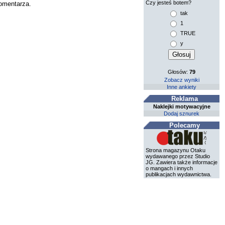
Czy jesteś botem?
komentarza.
tak
1
TRUE
y
Głosów:
79
Zobacz wyniki
Inne ankiety
Reklama
Naklejki motywacyjne
Dodaj sznurek
Polecamy
Strona magazynu Otaku
wydawanego przez Studio
JG. Zawiera także informacje
o mangach i innych
publikacjach wydawnictwa.