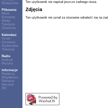
Ten użytkownik nie napisał jeszcze żadnego niusa.
Wydarzenia
Zdjęcia
Plikownia
Nihon
Konwenty
Ten użytkownik nie uznał za stosowne odnaleźć się na ża
Media
Teledyski
Zwiastuny
Kalendarz
Rynek
Konwenty
Wydarzenia
Telewizja
Radio
Audycje
Muzyka
Informacje
Redakcja
Współpraca
Reklama
Mecenat
IRC